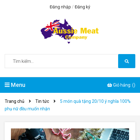
Đăng nhập
/
Đăng ký
Menu
Giỏ hảng: (
)
Trang chủ
Tin tức
5 món quà tặng 20/10 ý nghĩa 100%
phụ nữ đều muốn nhận