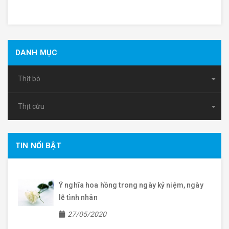
DANH MỤC
Thịt bò
Thịt cừu
TIN NỔI BẬT
Ý nghĩa hoa hồng trong ngày kỷ niệm, ngày
lễ tình nhân
27/05/2020