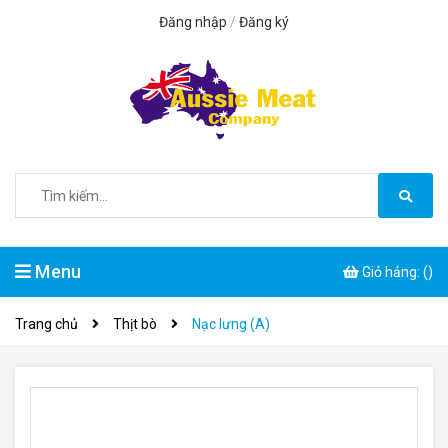
Đăng nhập
/
Đăng ký
Menu
Giỏ hảng: (
)
Trang chủ
Thịt bò
Nạc lưng (A)